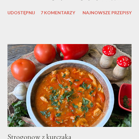
3 łyżki bułki tartej sól, pieprz, przyprawa do mięsa mielonego
UDOSTĘPNIJ
7 KOMENTARZY
NAJNOWSZE PRZEPISY
czosnek natka pietruszki mąka do panierowania ok. 3 szklanki wody
lub bulionu Do zagęszczenia: ok. 1/3 szklanki wody 3 łyżki mąki
gorący wywar (kilka łyżek) WYKONANIE: W misce umieszczam
mięso. Najczęściej kupuję mięso z łopatki więc takie polecam. Do
mięsa dodaję drobno pokrojoną cebulę oraz czosnek. Dodaję jajko,
bułkę tartą oraz wszystkie przyprawy. Wszystko bardzo dokładnie
mieszam lub wyrabiam ręką. Jeśli jest zbyt kleiste dodaję jeszcze bułki
tartej. Do mojego mięsa dodaje jeszcze odrobinę gorącej wody lub
wywaru. Każdy pulpecik obtaczam w mące. Rozgrzewam olej i na
gorący wrzucam pul...
Strogonow z kurczaka