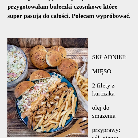
przygotowałam bułeczki czosnkowe które
super pasują do całości. Polecam wypróbować.
SKŁADNIKI:
MIĘSO
2 filety z
kurczaka
olej do
smażenia
przyprawy:
sól, pieprz,