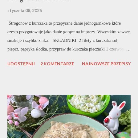
stycznia 08, 2025
Strogonow z kurczaka to przepyszne danie jednogarnkowe które
często przygotowuję jako danie gorące na imprezy. Wszystkim zawsze
smakuje i szybko znika. SKŁADNIKI: 2 filety z kurczaka sól,
pieprz, papryka słodka, przypraw do kurczaka pieczarki 1 czerwona
papryka ok. 4 ogórki konserwowe natka pietruszki ok. 500 ml
UDOSTĘPNIJ
2 KOMENTARZE
NAJNOWSZE PRZEPISY
bulionu 1 mały słoiczek przecieru pomidorowego 1 cebula ok. 2
łyżki mąki olej do smażenia WYKONANIE: Filet z kurczaka kroję w
cienkie paseczki a następnie przyprawiam. U mnie tradycyjne
przyprawy. Wszystko bardzo dokładnie mieszam. W garnku w którym
będę przygotowywać danie rozgrzewam olej i podsmażam mięso wraz
z pokrojoną drobno cebulą. Po kilku minutach podsmażania mięso
posypuję mąką, dokładnie mieszam i smażę nadal. Dzięki temu danie
Nam się zagęści. Po kilku minutach dokładam pozostałe składniki.
Paprykę oraz ogórek konserwowy kroję w paseczki pieczarki w