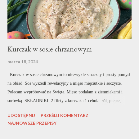
plastry. Całość podsmażam jeszcze kilka minut by warzywa zmiękły i
dok...
Kurczak w sosie chrzanowym
marca 18, 2024
Kurczak w sosie chrzanowym to niezwykle smaczny i prosty pomysł
na obiad. Sos wyszedł rewelacyjny a mięso mięciutkie i soczyste.
Polecam wypróbować na Święta. Mięso podałam z ziemniakami i
surówką. SKŁADNIKI: 2 filety z kurczaka 1 cebula sól, pieprz,
przyprawa do kurczaka, czosnek granulowany 1/2 szklanki wody 250
UDOSTĘPNIJ
PRZEŚLIJ KOMENTARZ
ml śmietanki 30% 2 czubate łyżki chrzanu WYKONANIE: Filet z
NAJNOWSZE PRZEPISY
kurczaka kroję na mniejsze kawałki a cebulę kroję w pióra. Na patelni
rozgrzewam olej a następnie podsmażam filet z kurczaka. Po około 5