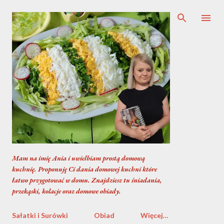
Przejdź do głównej zawartości
Mam na imię Ania i uwielbiam prostą domową
kuchnię. Proponuję Ci dania domowej kuchni które
łatwo przygotować w domu. Znajdziesz tu śniadania,
przekąski, kolacje oraz domowe obiady.
Sałatki i Surówki
Obiad
Więcej…