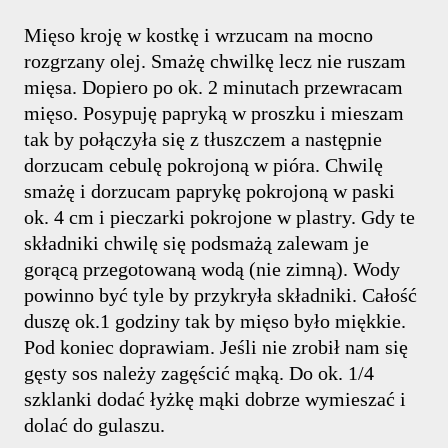
Mięso kroję w kostkę i wrzucam na mocno
rozgrzany olej. Smażę chwilkę lecz nie ruszam
mięsa. Dopiero po ok. 2 minutach przewracam
mięso. Posypuję papryką w proszku i mieszam
tak by połączyła się z tłuszczem a następnie
dorzucam cebulę pokrojoną w pióra. Chwilę
smażę i dorzucam paprykę pokrojoną w paski
ok. 4 cm i pieczarki pokrojone w plastry. Gdy te
składniki chwilę się podsmażą zalewam je
gorącą przegotowaną wodą (nie zimną). Wody
powinno być tyle by przykryła składniki. Całość
duszę ok.1 godziny tak by mięso było miękkie.
Pod koniec doprawiam. Jeśli nie zrobił nam się
gęsty sos należy zagęścić mąką. Do ok. 1/4
szklanki dodać łyżkę mąki dobrze wymieszać i
dolać do gulaszu.