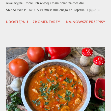
rewelacyjne. Robię ich więcej i mam obiad na dwa dni.
SKŁADNIKI: ok. 0.5 kg mięsa mielonego np. łopatka 1 jajko ok.
3 łyżki bułki tartej sól, pieprz, przyprawa do mięsa mielonego
UDOSTĘPNIJ
7 KOMENTARZY
NAJNOWSZE PRZEPISY
czosnek natka pietruszki mąka do panierowania ok. 3 szklanki wody
lub bulionu Do zagęszczenia: ok. 1/3 szklanki wody 3 łyżki mąki
gorący wywar (kilka łyżek) WYKONANIE: W misce umieszczam
mięso. Najczęściej kupuję mięso z łopatki więc takie polecam. Do
mięsa dodaję drobno pokrojoną cebulę oraz czosnek. Dodaję jajko,
bułkę tartą oraz wszystkie przyprawy. Wszystko bardzo dokładnie
mieszam lub wyrabiam ręką. Jeśli jest zbyt kleiste dodaję jeszcze bułki
tartej. Do mojego mięsa dodaje jeszcze odrobinę gorącej wody lub
wywaru. Każdy pulpecik obtaczam w mące. Rozgrzewam olej i na
gorący wrzucam pul...