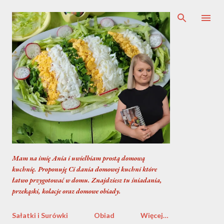
Przejdź do głównej zawartości
Mam na imię Ania i uwielbiam prostą domową
kuchnię. Proponuję Ci dania domowej kuchni które
łatwo przygotować w domu. Znajdziesz tu śniadania,
przekąski, kolacje oraz domowe obiady.
Sałatki i Surówki
Obiad
Więcej…