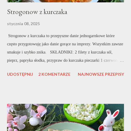
Strogonow z kurczaka
stycznia 08, 2025
Strogonow z kurczaka to przepyszne danie jednogarnkowe które
często przygotowuję jako danie gorące na imprezy. Wszystkim zawsze
smakuje i szybko znika. SKŁADNIKI: 2 filety z kurczaka sól,
pieprz, papryka słodka, przypraw do kurczaka pieczarki 1 czerwona
papryka ok. 4 ogórki konserwowe natka pietruszki ok. 500 ml
UDOSTĘPNIJ
2 KOMENTARZE
NAJNOWSZE PRZEPISY
bulionu 1 mały słoiczek przecieru pomidorowego 1 cebula ok. 2
łyżki mąki olej do smażenia WYKONANIE: Filet z kurczaka kroję w
cienkie paseczki a następnie przyprawiam. U mnie tradycyjne
przyprawy. Wszystko bardzo dokładnie mieszam. W garnku w którym
będę przygotowywać danie rozgrzewam olej i podsmażam mięso wraz
z pokrojoną drobno cebulą. Po kilku minutach podsmażania mięso
posypuję mąką, dokładnie mieszam i smażę nadal. Dzięki temu danie