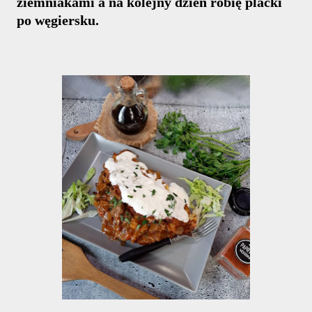
ziemniakami a na kolejny dzień robię placki
po węgiersku.