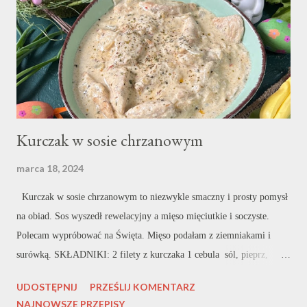
Nam się zagęści. Po kilku minutach dokładam pozostałe składniki.
Paprykę oraz ogórek konserwowy kroję w paseczki pieczarki w
plastry. Całość podsmażam jeszcze kilka minut by warzywa zmiękły i
dok...
Kurczak w sosie chrzanowym
marca 18, 2024
Kurczak w sosie chrzanowym to niezwykle smaczny i prosty pomysł
na obiad. Sos wyszedł rewelacyjny a mięso mięciutkie i soczyste.
Polecam wypróbować na Święta. Mięso podałam z ziemniakami i
surówką. SKŁADNIKI: 2 filety z kurczaka 1 cebula sól, pieprz,
przyprawa do kurczaka, czosnek granulowany 1/2 szklanki wody 250
UDOSTĘPNIJ
PRZEŚLIJ KOMENTARZ
ml śmietanki 30% 2 czubate łyżki chrzanu WYKONANIE: Filet z
NAJNOWSZE PRZEPISY