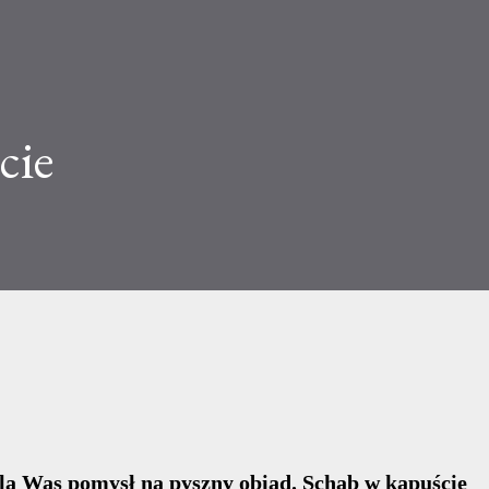
cie
la Was pomysł na pyszny obiad. Schab w kapuście