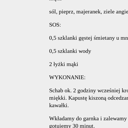
sól, pieprz, majeranek, ziele angi
SOS:
0,5 szklanki gęstej śmietany u m
0,5 szklanki wody
2 łyżki mąki
WYKONANIE:
Schab ok. 2 godziny wcześniej k
miękki. Kapustę kiszoną odcedza
kawałki.
Wkładamy do garnka i zalewamy w
gotujemy 30 minut.