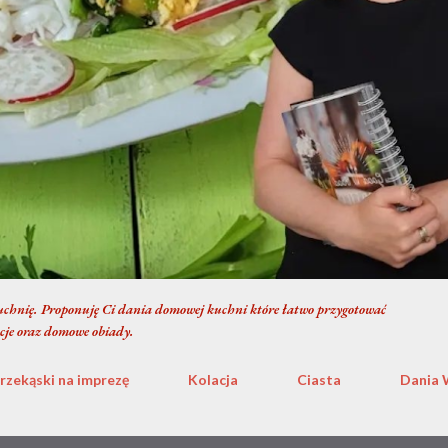
chnię. Proponuję Ci dania domowej kuchni które łatwo przygotować
cje oraz domowe obiady.
rzekąski na imprezę
Kolacja
Ciasta
Dania 