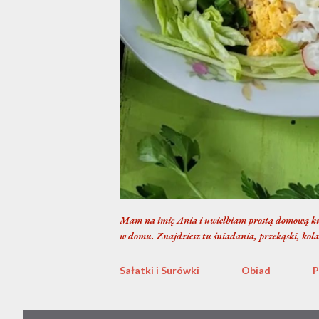
Mam na imię Ania i uwielbiam prostą domową ku
w domu. Znajdziesz tu śniadania, przekąski, kola
Sałatki i Surówki
Obiad
P