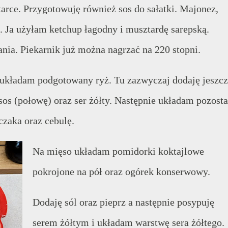
tarce. Przygotowuję również sos do sałatki. Majonez,
ą. Ja użyłam ketchup łagodny i musztardę sarepską.
nia. Piekarnik już można nagrzać na 220 stopni.
 układam podgotowany ryż. Tu zazwyczaj dodaję jeszc
sos (połowę) oraz ser żółty. Następnie układam pozosta
rczaka oraz cebulę.
Na mięso układam pomidorki koktajlowe
pokrojone na pół oraz ogórek konserwowy.
Dodaję sól oraz pieprz a następnie posypuję
serem żółtym i układam warstwę sera żółtego.