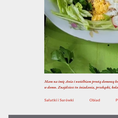
Mam na imię Ania i uwielbiam prostą domową ku
w domu. Znajdziesz tu śniadania, przekąski, kola
Sałatki i Surówki
Obiad
P