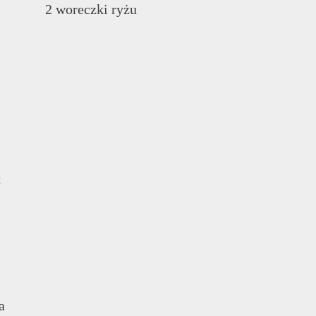
2 woreczki ryżu
k
a