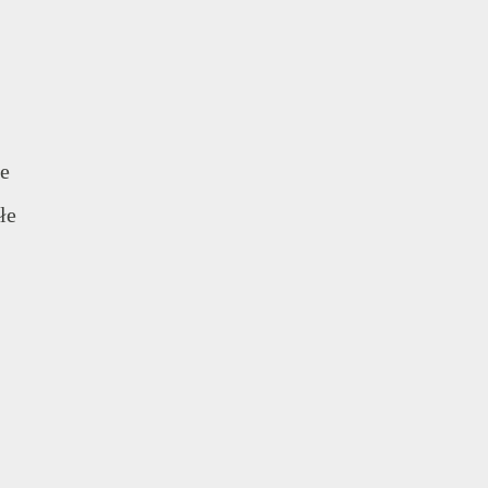
ze
łe