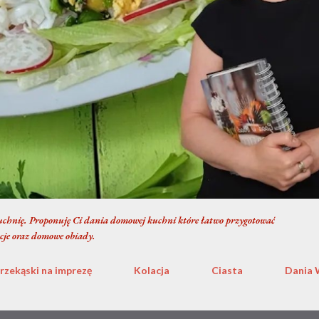
chnię. Proponuję Ci dania domowej kuchni które łatwo przygotować
cje oraz domowe obiady.
rzekąski na imprezę
Kolacja
Ciasta
Dania 