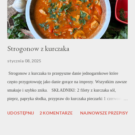
gorący wrzucam pul...
Strogonow z kurczaka
stycznia 08, 2025
Strogonow z kurczaka to przepyszne danie jednogarnkowe które
często przygotowuję jako danie gorące na imprezy. Wszystkim zawsze
smakuje i szybko znika. SKŁADNIKI: 2 filety z kurczaka sól,
pieprz, papryka słodka, przypraw do kurczaka pieczarki 1 czerwona
papryka ok. 4 ogórki konserwowe natka pietruszki ok. 500 ml
UDOSTĘPNIJ
2 KOMENTARZE
NAJNOWSZE PRZEPISY
bulionu 1 mały słoiczek przecieru pomidorowego 1 cebula ok. 2
łyżki mąki olej do smażenia WYKONANIE: Filet z kurczaka kroję w
cienkie paseczki a następnie przyprawiam. U mnie tradycyjne