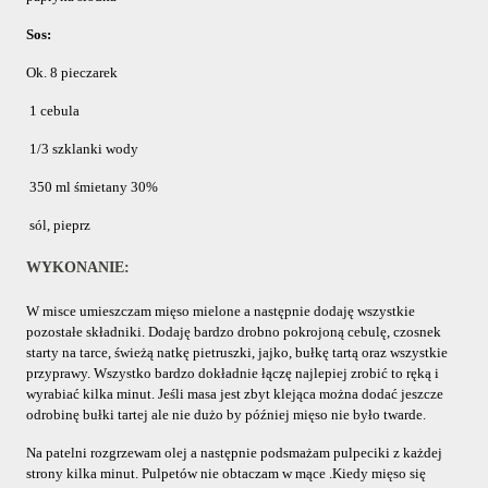
Sos:
Ok. 8 pieczarek
 1 cebula
 1/3 szklanki wody
 350 ml śmietany 30%
 sól, pieprz
WYKONANIE:
W misce umieszczam mięso mielone a następnie dodaję wszystkie 
pozostałe składniki. Dodaję bardzo drobno pokrojoną cebulę, czosnek 
starty na tarce, świeżą natkę pietruszki, jajko, bułkę tartą oraz wszystkie 
przyprawy. Wszystko bardzo dokładnie łączę najlepiej zrobić to ręką i 
wyrabiać kilka minut. Jeśli masa jest zbyt klejąca można dodać jeszcze 
odrobinę bułki tartej ale nie dużo by później mięso nie było twarde. 
Na patelni rozgrzewam olej a następnie podsmażam pulpeciki z każdej 
strony kilka minut. Pulpetów nie obtaczam w mące .Kiedy mięso się 