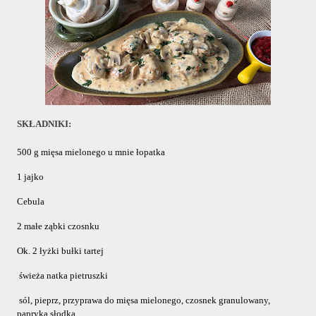
SKŁADNIKI:
500 g mięsa mielonego u mnie łopatka
1 jajko
Cebula
2 małe ząbki czosnku
Ok. 2 łyżki bułki tartej
 świeża natka pietruszki
 sól, pieprz, przyprawa do mięsa mielonego, czosnek granulowany, 
papryka słodka