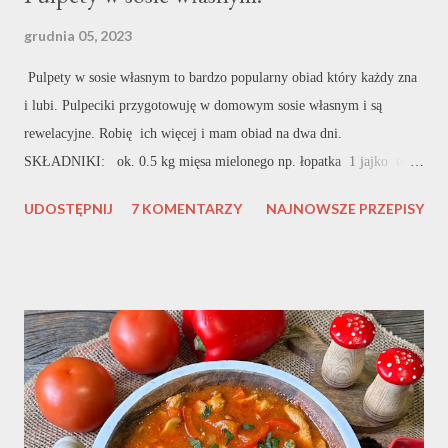
grudnia 05, 2023
Pulpety w sosie własnym to bardzo popularny obiad który każdy zna
i lubi. Pulpeciki przygotowuję w domowym sosie własnym i są
rewelacyjne. Robię ich więcej i mam obiad na dwa dni.
SKŁADNIKI: ok. 0.5 kg mięsa mielonego np. łopatka 1 jajko ok.
3 łyżki bułki tartej sól, pieprz, przyprawa do mięsa mielonego
UDOSTĘPNIJ
7 KOMENTARZY
NAJNOWSZE PRZEPISY
czosnek natka pietruszki mąka do panierowania ok. 3 szklanki wody
lub bulionu Do zagęszczenia: ok. 1/3 szklanki wody 3 łyżki mąki
gorący wywar (kilka łyżek) WYKONANIE: W misce umieszczam
mięso. Najczęściej kupuję mięso z łopatki więc takie polecam. Do
mięsa dodaję drobno pokrojoną cebulę oraz czosnek. Dodaję jajko,
bułkę tartą oraz wszystkie przyprawy. Wszystko bardzo dokładnie
mieszam lub wyrabiam ręką. Jeśli jest zbyt kleiste dodaję jeszcze bułki
tartej. Do mojego mięsa dodaje jeszcze odrobinę gorącej wody lub
wywaru. Każdy pulpecik obtaczam w mące. Rozgrzewam olej i na