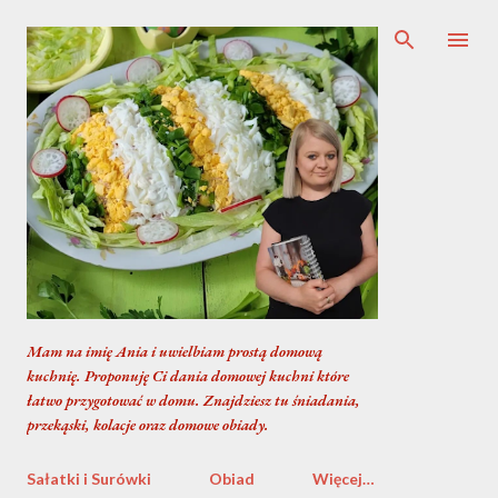
Przejdź do głównej zawartości
Mam na imię Ania i uwielbiam prostą domową
kuchnię. Proponuję Ci dania domowej kuchni które
łatwo przygotować w domu. Znajdziesz tu śniadania,
przekąski, kolacje oraz domowe obiady.
Sałatki i Surówki
Obiad
Więcej…