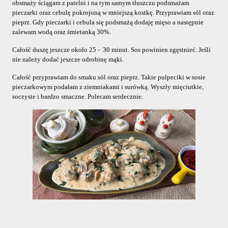
obsmaży ściągam z patelni i na tym samym tłuszczu podsmażam 
pieczarki oraz cebulę pokrojoną w mniejszą kostkę. Przyprawiam sól oraz 
pieprz. Gdy pieczarki i cebula się podsmażą dodaję mięso a następnie 
zalewam wodą oraz śmietanką 30%. 
Całość duszę jeszcze około 25 -  30 minut. Sos powinien zgęstnieć. Jeśli 
nie należy dodać jeszcze odrobinę mąki. 
Całość przyprawiam do smaku sól oraz pieprz. Takie pulpeciki w sosie 
pieczarkowym podałam z ziemniakami i surówką. Wyszły mięciutkie, 
soczyste i bardzo smaczne. Polecam serdecznie.