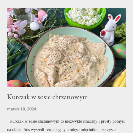
przyprawy. Wszystko bardzo dokładnie mieszam. W garnku w którym
będę przygotowywać danie rozgrzewam olej i podsmażam mięso wraz
z pokrojoną drobno cebulą. Po kilku minutach podsmażania mięso
posypuję mąką, dokładnie mieszam i smażę nadal. Dzięki temu danie
Nam się zagęści. Po kilku minutach dokładam pozostałe składniki.
Paprykę oraz ogórek konserwowy kroję w paseczki pieczarki w
plastry. Całość podsmażam jeszcze kilka minut by warzywa zmiękły i
dok...
Kurczak w sosie chrzanowym
marca 18, 2024
Kurczak w sosie chrzanowym to niezwykle smaczny i prosty pomysł
na obiad. Sos wyszedł rewelacyjny a mięso mięciutkie i soczyste.