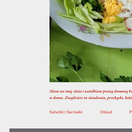
Mam na imię Ania i uwielbiam prostą domową ku
w domu. Znajdziesz tu śniadania, przekąski, kola
Sałatki i Surówki
Obiad
P