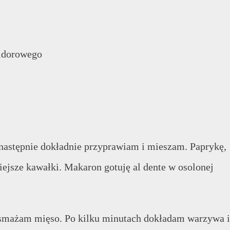
midorowego
a następnie dokładnie przyprawiam i mieszam. Paprykę,
iejsze kawałki. Makaron gotuję al dente w osolonej
dsmażam mięso. Po kilku minutach dokładam warzywa i