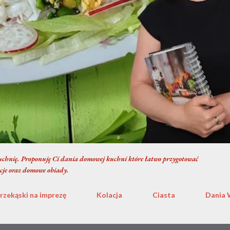
chnię. Proponuję Ci dania domowej kuchni które łatwo przygotować
cje oraz domowe obiady.
rzekąski na imprezę
Kolacja
Ciasta
Dania 