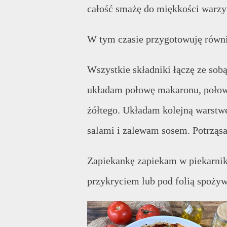
całość smażę do miękkości warz
W tym czasie przygotowuję równi
Wszystkie składniki łączę ze sob
układam połowę makaronu, połowę
żółtego. Układam kolejną warstw
salami i zalewam sosem. Potrząs
Zapiekankę zapiekam w piekarnik
przykryciem lub pod folią spoży